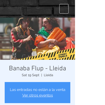
Banaba Flup - Lleida
Sat 19 Sept
  |  
Lleida
Las entradas no están a la venta
Ver otros eventos