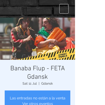
Banaba Flup - FETA
Gdansk
Sat 11 Jul
  |  
Gdansk
Las entradas no están a la venta
Ver otros eventos