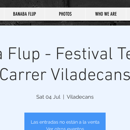
BANABA FLUP
PHOTOS
WHO WE ARE
Flup - Festival T
Carrer Viladecan
Sat 04 Jul
  |  
Viladecans
Las entradas no están a la venta
Ver otros eventos