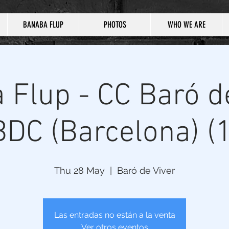
BANABA FLUP
PHOTOS
WHO WE ARE
 Flup - CC Baró de
BDC (Barcelona) (1
Thu 28 May
  |  
Baró de Viver
Las entradas no están a la venta
Ver otros eventos